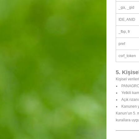
_ga, _gid
IDE, ANID
_fbp, fr
pref
csrf_token
5. Kişise
Kişisel veriler
PANAGRO T
Yetkili ka
Açık rızanı
Kanunen ye
Kanun’un 5. m
kurallara uygu