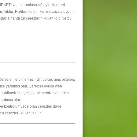
I veri sorumlusu sıfatıyla, internet
nun,Tebliğ, Rehber ile birlikte mevzuata uygun
çlarla hangi tür çerezlerin kullanıldığı ve bu
ler, tercihlerinizi (dil, bölge, giriş bilgileri,
memize yardımcı olur. Çerezler ayrıca web
sunabilmek için geliştirebilmemize ve tercih
ardımcı olur.
 ve kontrolümüzde olan çerezleri ifade
 çerezler) kullanılabilir.