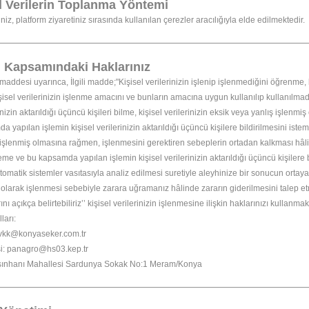
el Verilerin Toplanma Yöntemi
iniz, platform ziyaretiniz sırasında kullanılan çerezler aracılığıyla elde edilmektedir.
 Kapsamındaki Haklarınız
addesi uyarınca, İlgili madde;"Kişisel verilerinizin işlenip işlenmediğini öğrenme, ki
şisel verilerinizin işlenme amacını ve bunların amacına uygun kullanılıp kullanılmad
rinizin aktarıldığı üçüncü kişileri bilme, kişisel verilerinizin eksik veya yanlış işlenm
 yapılan işlemin kişisel verilerinizin aktarıldığı üçüncü kişilere bildirilmesini ist
işlenmiş olmasına rağmen, işlenmesini gerektiren sebeplerin ortadan kalkması hâlind
eme ve bu kapsamda yapılan işlemin kişisel verilerinizin aktarıldığı üçüncü kişilere b
matik sistemler vasıtasıyla analiz edilmesi suretiyle aleyhinize bir sonucun ortaya ç
 olarak işlenmesi sebebiyle zarara uğramanız hâlinde zararın giderilmesini talep et
ını açıkça belirtebiliriz’’ kişisel verilerinizin işlenmesine ilişkin haklarınızı kullanma
ları:
kvkk@konyaseker.com.tr
i: panagro@hs03.kep.tr
şınhanı Mahallesi Sardunya Sokak No:1 Meram/Konya