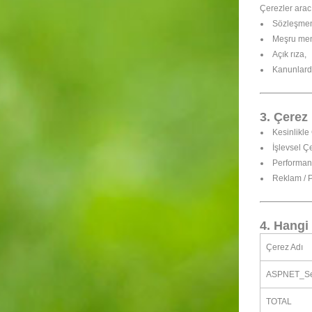
Çerezler aracıl
Sözleşmen
Meşru me
Açık rıza,
Kanunlarda
3. Çerez 
Kesinlikle
İşlevsel Ç
Performans
Reklam / 
4. Hangi
Çerez Adı
ASPNET_Se
TOTAL