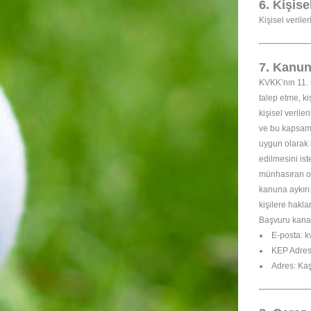
6. Kişis
Kişisel veriler
7. Kanun
KVKK’nın 11. m
talep etme, ki
kişisel verile
ve bu kapsamda
uygun olarak 
edilmesini ist
münhasıran oto
kanuna aykırı
kişilere haklar
Başvuru kanal
E-posta: 
KEP Adres
Adres: Ka