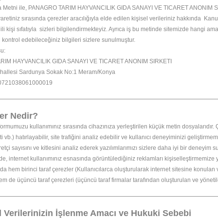
a Metni ile, PANAGRO TARIM HAYVANCILIK GIDA SANAYI VE TICARET ANONIM SIRKET
iyaretiniz sırasında çerezler aracılığıyla elde edilen kişisel verileriniz hakkında Ka
gili kişi sıfatıyla sizleri bilgilendirmekteyiz. Ayrıca iş bu metinde sitemizde hangi ama
l kontrol edebileceğiniz bilgileri sizlere sunulmuştur.
u:
IM HAYVANCILIK GIDA SANAYI VE TICARET ANONIM SIRKETI
hallesi Sardunya Sokak No:1 Meram/Konya
0721038061000019
ler Nedir?
formumuzu kullanımınız sırasında cihazınıza yerleştirilen küçük metin dosyalarıdır. Çerez
ti vb.) hatırlayabilir, site trafiğini analiz edebilir ve kullanıcı deneyiminizi geliştir
retçi sayısını ve kitlesini analiz ederek yazılımlarımızı sizlere daha iyi bir deneyim 
e, internet kullanımınız esnasında görüntülediğiniz reklamları kişiselleştirmemize y
 hem birinci taraf çerezler (Kullanıcılarca oluşturularak internet sitesine konulan
em de üçüncü taraf çerezleri (üçüncü taraf firmalar tarafından oluşturulan ve yönetilen
el Verilerinizin İşlenme Amacı ve Hukuki Sebebi