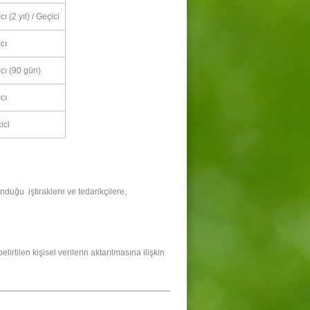
cı (2 yıl) / Geçici
cı
ıcı (90 gün)
cı
ici
 iştiraklere ve tedarikçilere,
ilen kişisel verilerin aktarılmasına ilişkin