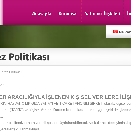
Dil Seçi
Çerez Politikası
R ARACILIĞIYLA İŞLENEN KİŞİSEL VERİLERE İLİ
M HAYVANCILIK GIDA SANAYI VE TICARET ANONIM SIRKETI olarak, kişisel verilerin
unu (“KVKK”) ve Kişisel Verileri Koruma Kurulu kararlarına uygun şekilde işlenme
z.
 internet sitemizden en verimli şekilde faydalanabilmeniz ve kullanıcı deneyiminizi g
“Çerezler”) kullanmaktayız.