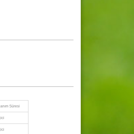
lanım Süresi
ici
ici