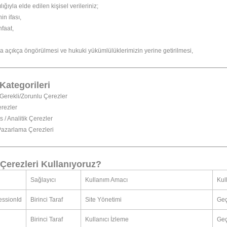
ığıyla elde edilen kişisel verileriniz;
in ifası,
nfaat,
 açıkça öngörülmesi ve hukuki yükümlülüklerimizin yerine getirilmesi,
Kategorileri
 Gerekli/Zorunlu Çerezler
erezler
 / Analitik Çerezler
Pazarlama Çerezleri
 Çerezleri Kullanıyoruz?
Sağlayıcı
Kullanım Amacı
Kul
ssionId
Birinci Taraf
Site Yönetimi
Geç
Birinci Taraf
Kullanıcı İzleme
Geç