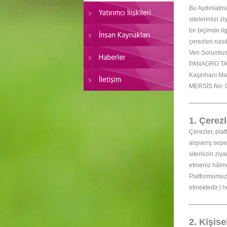
Bu Aydınlatm
sitelerimizi z
bir biçimde il
çerezleri nası
Veri Sorumlus
PANAGRO TAR
Kaşınhanı Ma
MERSİS No: 
1. Çerez
Çerezler, plat
alışveriş sepe
sitemizin ziya
etmeniz hâlind
Platformumuzda
etmektedir.) h
2. Kişis