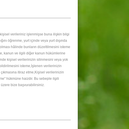
şisel verileriniz işlenmişse buna ilişkin bilgi
ığını öğrenme, yurt içinde veya yurt dışında
iş olması hâlinde bunların düzeltilmesini isteme
eme, kanun ve ilgili diğer kanun hükümlerine
e kişisel verilerinizin silinmesini veya yok
ildirilmesini isteme,İşlenen verilerinizin
ıkmasına itiraz etme,Kişisel verilerinizin
me" hükmüne haizdir. Bu sebeple ilgili
k üzere bize başvurabilirsiniz.