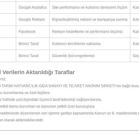
Google Analytics
Site performansı ve kullanıcı deneyimi ölçüm
Kalı
Google Reklam
Kişiselleştirilmiş reklam ve kampanya sunma
Kalı
Facebook
Reklam hedefleme ve performans ölçümü
Kal
Birinci Taraf
Kullanıcı tercihlerini saklama
Kalı
Birinci Taraf
Güvenlik (bot engelleme)
Geç
l Verilerin Aktarıldığı Taraflar
iniz;
ARIM HAYVANCILIK GIDA SANAYI VE TICARET ANONIM SIRKETI’nin bağlı bulunduğu
mu kurumlarına ve özel kişilere,
z halinde yurt dışındaki üçüncü taraf teknoloji sağlayıcılarına,
tkili kamu kurumları ve kanunen yetkili özel kuruluşlara
addesinde düzenlenen veri işleme şartları kapsamında Kanun’un 8. maddesinde belirt
n olarak aktarılabilecektir.