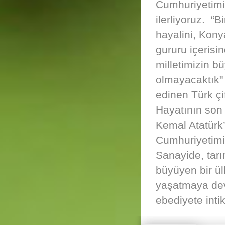
Cumhuriyetimiz
ilerliyoruz. “
hayalini, Konya
gururu içerisin
milletimizin b
olmayacaktık" 
edinen Türk çi
Hayatının son
Kemal Atatürk’
Cumhuriyetimiz
Sanayide, tarı
büyüyen bir ülk
yaşatmaya dev
ebediyete intik