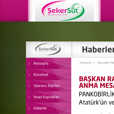
Anasayfa
Basından Hab