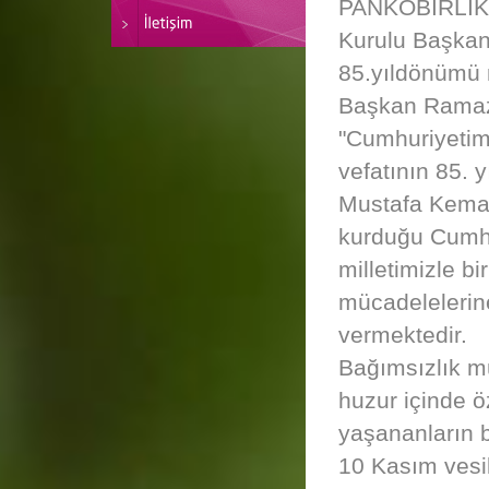
PANKOBİRLİK G
Kurulu Başkan
85.yıldönümü 
Başkan Ramaza
"Cumhuriyetim
vefatının 85. 
Mustafa Kemal 
kurduğu Cumhur
milletimizle b
mücadelelerine
vermektedir.
Bağımsızlık müc
huzur içinde ö
yaşananların b
10 Kasım vesil