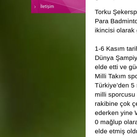
Torku Şekersp
Para Badminto
ikincisi olar
1-6 Kasım tar
Dünya Şampiyo
elde etti ve g
Milli Takım sp
Türkiye’den 5
milli sporcus
rakibine çok ç
ederken yine W
0 mağlup olara
elde etmiş old