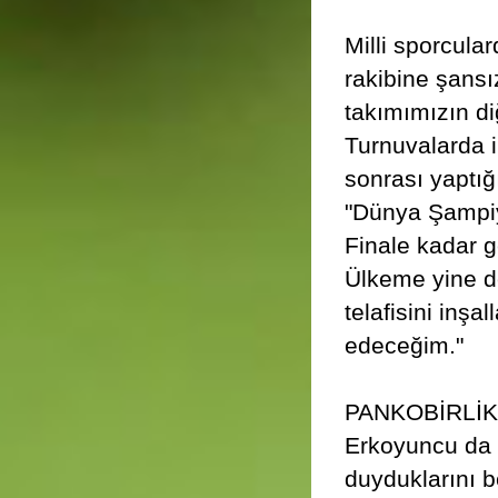
Milli sporcula
rakibine şansız 
takımımızın di
Turnuvalarda i
sonrası yaptığ
"Dünya Şampiy
Finale kadar g
Ülkeme yine d
telafisini in
edeceğim."
PANKOBİRLİK 
Erkoyuncu da 
duyduklarını 