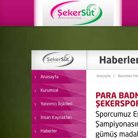
Anasayfa
Basından Hab