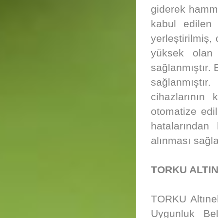
giderek hamma
kabul edilen
yerleştirilmiş,
yüksek olan 
sağlanmıştır.
sağlanmıştı
cihazlarının
otomatize edi
hatalarından 
alınması sağla
TORKU ALTIN
TORKU Altıne
Uygunluk Be