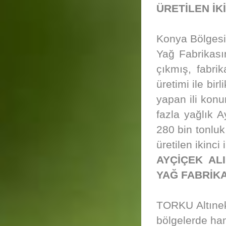
ÜRETİLEN İK
Konya Bölgesi
Yağ Fabrikası
çıkmış, fabri
üretimi ile bir
yapan ili konu
fazla yağlık A
280 bin tonluk
üretilen ikinci
AYÇİÇEK AL
YAĞ FABRİK
TORKU Altınek
bölgelerde ham