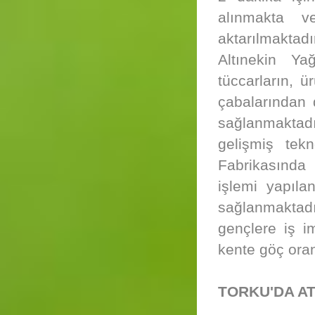
alınmakta v
aktarılmaktadı
Altınekin Ya
tüccarların, ü
çabalarından 
sağlanmaktad
gelişmiş tek
Fabrikasında 
işlemi yapıla
sağlanmaktadı
gençlere iş 
kente göç oran
TORKU'DA A