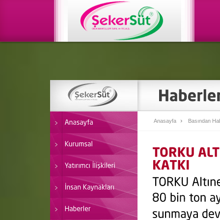
Anasayfa
Basından Hab