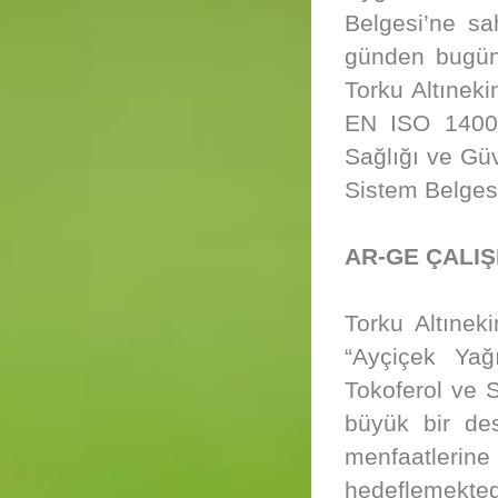
Belgesi’ne sa
günden bugüne
Torku Altınek
EN ISO 14001
Sağlığı ve Gü
Sistem Belgesi
AR-GE ÇALI
Torku Altınek
“Ayçiçek Yağ
Tokoferol ve 
büyük bir des
menfaatlerin
hedeflemekted