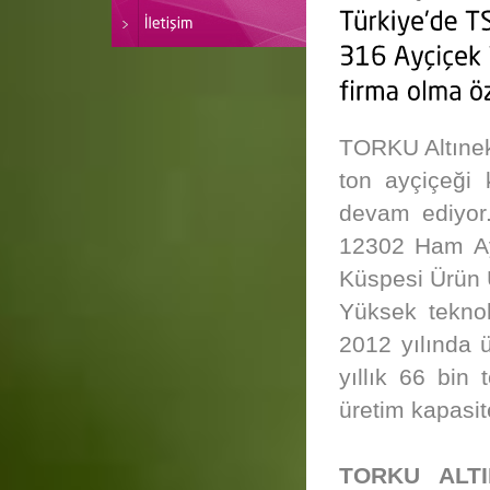
TORKU Altınek
ton ayçiçeği 
devam ediyor
12302 Ham Ay
Küspesi Ürün U
Yüksek tekno
2012 yılında ü
yıllık 66 bin
üretim kapasit
TORKU ALTI