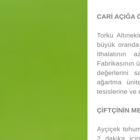
CARİ AÇIĞA 
Torku Altınek
büyük oranda k
ithalatının 
Fabrikasının ü
değerlerini s
ağartma ünite
tesislerine ve
ÇİFTÇİNİN M
Ayçiçek tohum
2 dakika iç